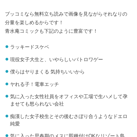
ブッコミなら無料立ち読みで画像を見ながらそれなりの
分量を楽しめるからです！
青水庵コミックも下記のように豊富です！
ラッキードスケベ
現役女子大生と、いやらしいバトロワゲー
僕らはヤりまくる 気持ちいいから
ヤれる子！電車エッチ
気に入った女性社員をオフィスや工場で生ハメして孕
ませても怒られない会社
痴漢した女子校生とその後むさぼり合うようなドエロ
純愛
気に入った思春期のメスに即種付けOKなリゾート島