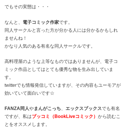
でもその実態は・・・
なんと、
電子コミック作家
です。
同人サークルと言った方が分かる人には分かるかもしれ
ませんね！
かなり人気のある有名な同人サークルです。
高料理屋のような上等なものではありませんが、電子コ
ミック作品としてはとても優秀な物を生み出していま
す。
twitterでも情報発信していますが、その内容もユーモアが
効いていて面白いです☆
FANZA同人
や
まんがこっち
、
エックスブックス
でも有名
ですが、私は
ブッコミ（BookLiveコミック）
から読むこ
とをオススメします。