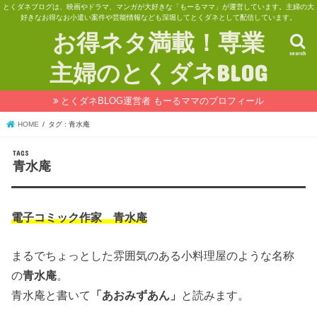
とくダネブログは、映画やドラマ、マンガが大好きな「もーるママ」が運営しています。主婦の大
好きなお得なお小遣い案件や芸能情報なども深堀してとくダネとして配信しています。
お得ネタ満載！専業
search
主婦のとくダネBLOG
とくダネBLOG運営者 もーるママのプロフィール
HOME
タグ : 青水庵
青水庵
電子コミック作家 青水庵
まるでちょっとした雰囲気のある小料理屋のような名称
の
青水庵
。
青水庵と書いて
「あおみずあん」
と読みます。