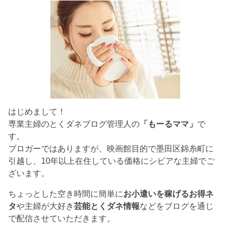
はじめまして！
専業主婦のとくダネブログ管理人の
「もーるママ」
で
す。
ブロガーではありますが、映画館目的で墨田区錦糸町に
引越し、10年以上在住している価格にシビアな主婦でご
ざいます。
ちょっとした空き時間に簡単に
お小遣いを稼げるお得ネ
タ
や主婦が大好き
芸能とくダネ情報
などをブログを通じ
で配信させていただきます。