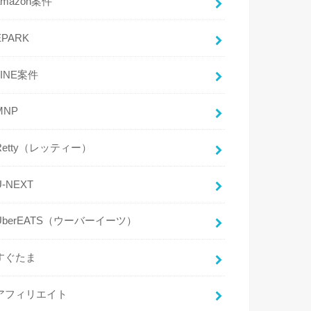
amazon案件
EPARK
LINE案件
MNP
Retty（レッティー）
U-NEXT
UberEATS（ウーバーイーツ）
すぐたま
アフィリエイト