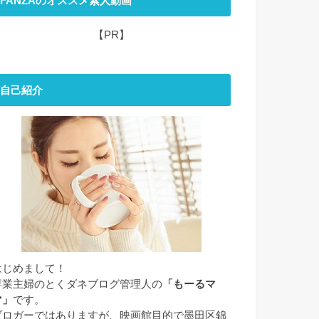
FANZAのオススメ素人動画
【PR】
自己紹介
はじめまして！
専業主婦のとくダネブログ管理人の
「もーるマ
マ」
です。
ブロガーではありますが、映画館目的で墨田区錦