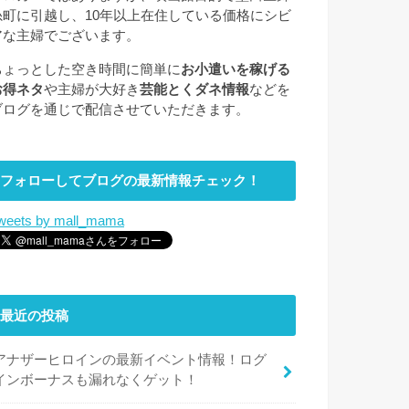
糸町に引越し、10年以上在住している価格にシビ
アな主婦でございます。
ちょっとした空き時間に簡単に
お小遣いを稼げる
お得ネタ
や主婦が大好き
芸能とくダネ情報
などを
ブログを通じで配信させていただきます。
フォローしてブログの最新情報チェック！
weets by mall_mama
最近の投稿
アナザーヒロインの最新イベント情報！ログ
インボーナスも漏れなくゲット！