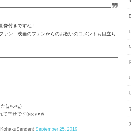
画像付きですね！
ファン、映画のファンからのお祝いのコメントも目立ち
⁎˃ᴗ˂⁎)
せです(ฅωฅ♥)//
akuSenden)
September 25, 2019