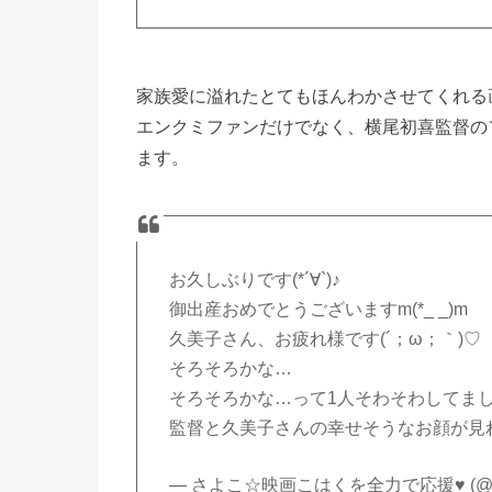
家族愛に溢れたとてもほんわかさせてくれる
エンクミファンだけでなく、横尾初喜監督の
ます。
お久しぶりです(*´∀`)♪
御出産おめでとうございますm(*_ _)m
久美子さん、お疲れ様です(´；ω；｀)♡
そろそろかな…
そろそろかな…って1人そわそわしてました(
監督と久美子さんの幸せそうなお顔が見れて幸
— さよこ☆映画こはくを全力で応援♥ (@Koh