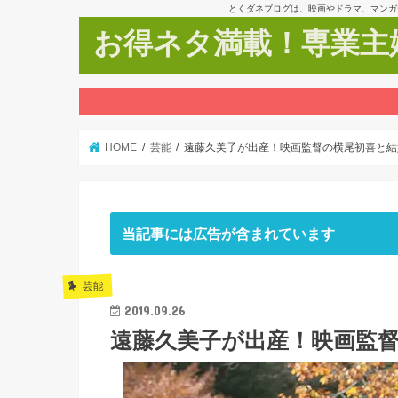
とくダネブログは、映画やドラマ、マンガ
お得ネタ満載！専業主婦
HOME
芸能
遠藤久美子が出産！映画監督の横尾初喜と結
当記事には広告が含まれています
芸能
2019.09.26
遠藤久美子が出産！映画監督