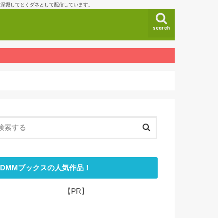
も深堀してとくダネとして配信しています。
search
DMMブックスの人気作品！
【PR】