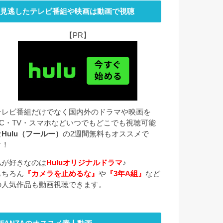
見逃したテレビ番組や映画は動画で視聴
【PR】
テレビ番組だけでなく国内外のドラマや映画を
PC・TV・スマホなどいつでもどこでも視聴可能
な
Hulu（フールー）
の2週間無料もオススメで
す！
私が好きなのは
Huluオリジナルドラマ
♪
もちろん
『カメラを止めるな』
や
『3年A組』
など
の人気作品も動画視聴できます。