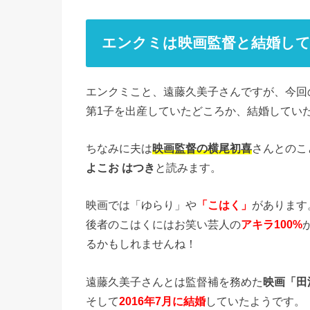
エンクミは映画監督と結婚し
エンクミこと、遠藤久美子さんですが、今回
第1子を出産していたどころか、結婚してい
ちなみに夫は
映画監督の横尾初喜
さんとのこ
よこお はつき
と読みます。
映画では「ゆらり」や
「こはく」
があります
後者のこはくにはお笑い芸人の
アキラ100%
るかもしれませんね！
遠藤久美子さんとは監督補を務めた
映画「田
そして
2016年7月に結婚
していたようです。