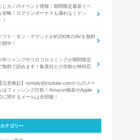
にじカノのイベント情報！期間限定最新イベ
を攻略！ログインボーナスも漏れなくゲッ
ト！
ソフト・オン・デマンドが約200本のAVを無料
公開中！
少年ジャンプやコロコロコミックが期間限定
で無料で読めます！集英社と小学館が神対応
【注意喚起】noreply@youtube.comからのメー
ルはフィッシング詐欺！Amazon偽装やApple
IDに関するメールは全部嘘！
カテゴリー