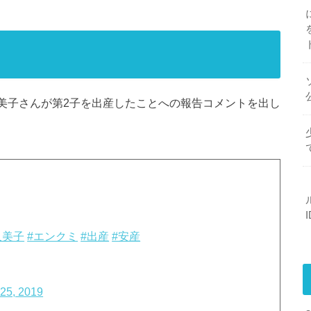
藤久美子さんが第2子を出産したことへの報告コメントを出し
久美子
#エンクミ
#出産
#安産
25, 2019