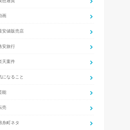
仮想通貨
動画
最安値販売店
格安旅行
楽天案件
気になること
芸能
転売
錦糸町ネタ