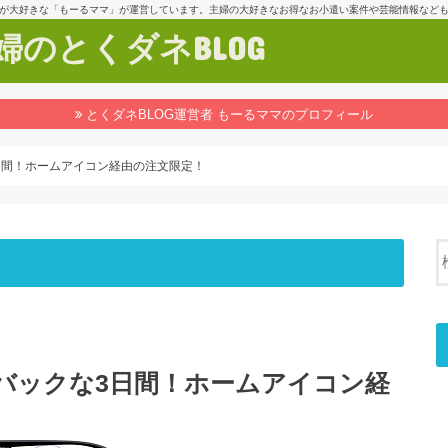
が大好きな「もーるママ」が運営しています。主婦の大好きなお得なお小遣い案件や芸能情報など
のとくダネBLOG
とくダネBLOG運営者 もーるママのプロフィール
3日間！ホームアイコン経由の注文限定！
トバックな3日間！ホームアイコン経