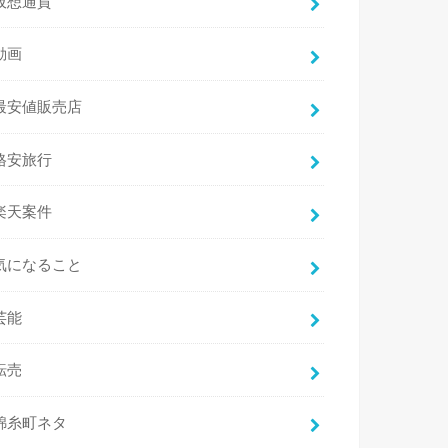
仮想通貨
動画
最安値販売店
格安旅行
楽天案件
気になること
芸能
転売
錦糸町ネタ