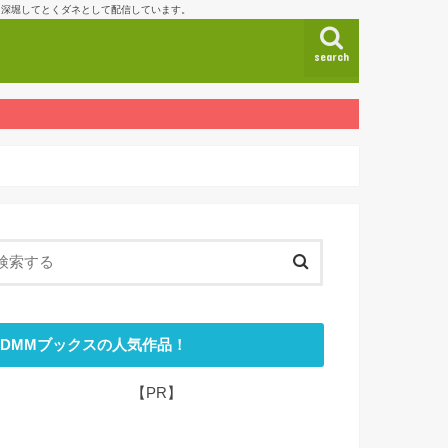
も深堀してとくダネとして配信しています。
search
DMMブックスの人気作品！
【PR】