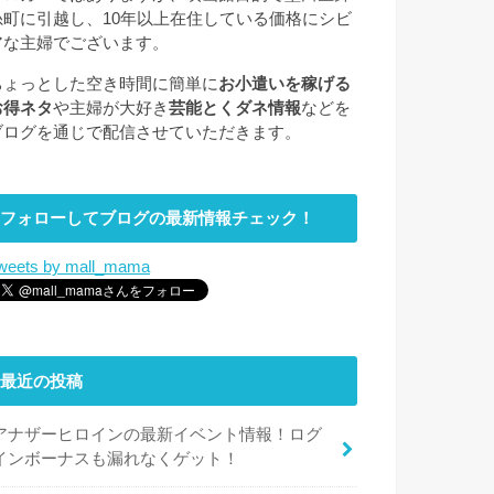
糸町に引越し、10年以上在住している価格にシビ
アな主婦でございます。
ちょっとした空き時間に簡単に
お小遣いを稼げる
お得ネタ
や主婦が大好き
芸能とくダネ情報
などを
ブログを通じで配信させていただきます。
フォローしてブログの最新情報チェック！
weets by mall_mama
最近の投稿
アナザーヒロインの最新イベント情報！ログ
インボーナスも漏れなくゲット！