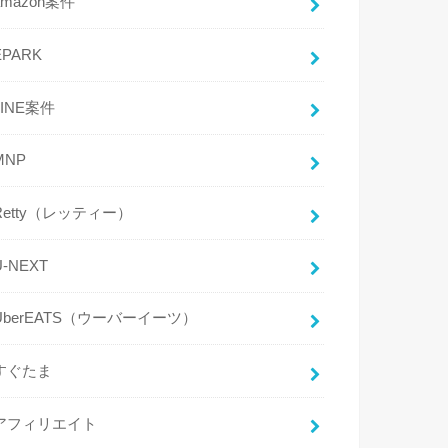
amazon案件
EPARK
LINE案件
MNP
Retty（レッティー）
U-NEXT
UberEATS（ウーバーイーツ）
すぐたま
アフィリエイト