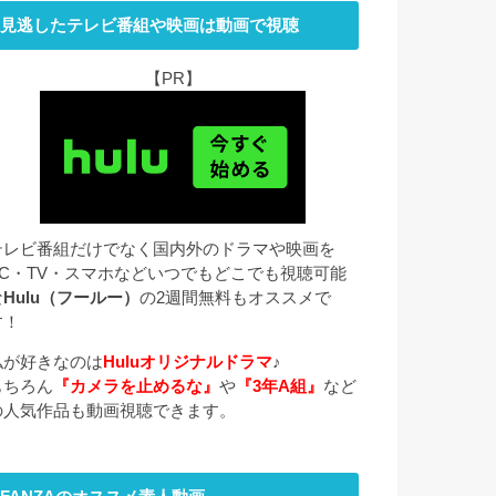
見逃したテレビ番組や映画は動画で視聴
【PR】
テレビ番組だけでなく国内外のドラマや映画を
PC・TV・スマホなどいつでもどこでも視聴可能
な
Hulu（フールー）
の2週間無料もオススメで
す！
私が好きなのは
Huluオリジナルドラマ
♪
もちろん
『カメラを止めるな』
や
『3年A組』
など
の人気作品も動画視聴できます。