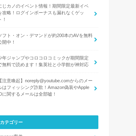
にじカノのイベント情報！期間限定最新イベ
を攻略！ログインボーナスも漏れなくゲッ
ト！
ソフト・オン・デマンドが約200本のAVを無料
公開中！
少年ジャンプやコロコロコミックが期間限定
で無料で読めます！集英社と小学館が神対応
【注意喚起】noreply@youtube.comからのメー
ルはフィッシング詐欺！Amazon偽装やApple
IDに関するメールは全部嘘！
カテゴリー