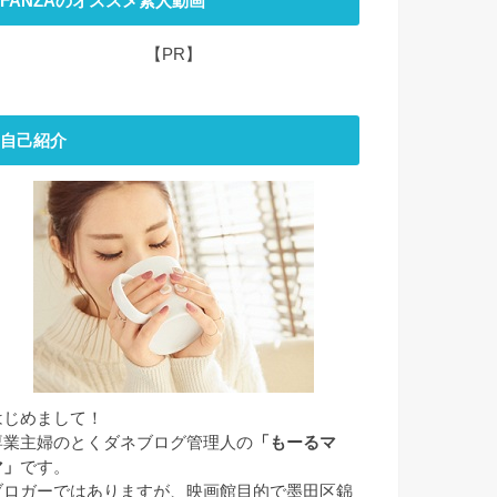
FANZAのオススメ素人動画
【PR】
自己紹介
はじめまして！
専業主婦のとくダネブログ管理人の
「もーるマ
マ」
です。
ブロガーではありますが、映画館目的で墨田区錦