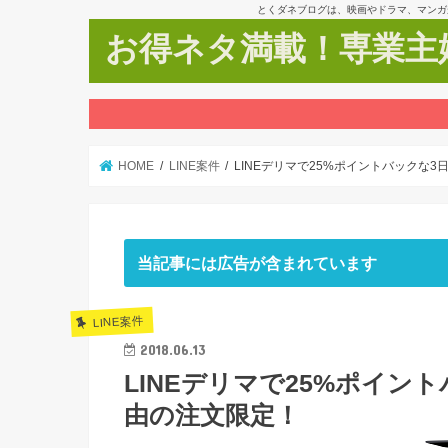
とくダネブログは、映画やドラマ、マンガ
お得ネタ満載！専業主婦
HOME
LINE案件
LINEデリマで25%ポイントバックな
当記事には広告が含まれています
LINE案件
2018.06.13
LINEデリマで25%ポイン
由の注文限定！