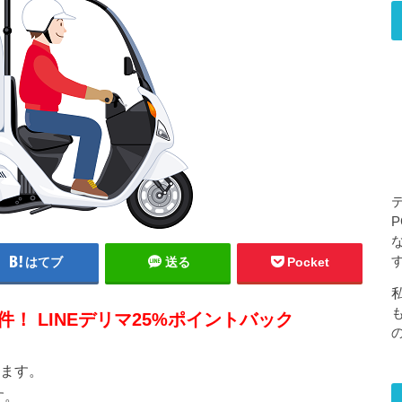
はてブ
送る
Pocket
！ LINEデリマ25%ポイントバック
れます。
す。