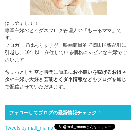
はじめまして！
専業主婦のとくダネブログ管理人の
「もーるママ」
で
す。
ブロガーではありますが、映画館目的で墨田区錦糸町に
引越し、10年以上在住している価格にシビアな主婦でご
ざいます。
ちょっとした空き時間に簡単に
お小遣いを稼げるお得ネ
タ
や主婦が大好き
芸能とくダネ情報
などをブログを通じ
で配信させていただきます。
フォローしてブログの最新情報チェック！
Tweets by mall_mama