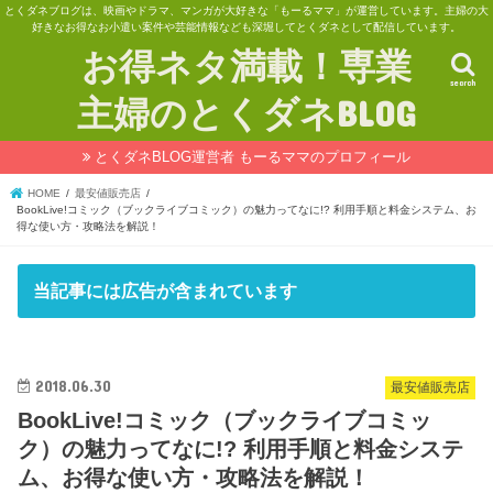
とくダネブログは、映画やドラマ、マンガが大好きな「もーるママ」が運営しています。主婦の大
好きなお得なお小遣い案件や芸能情報なども深堀してとくダネとして配信しています。
お得ネタ満載！専業
search
主婦のとくダネBLOG
とくダネBLOG運営者 もーるママのプロフィール
HOME
最安値販売店
BookLive!コミック（ブックライブコミック）の魅力ってなに!? 利用手順と料金システム、お
得な使い方・攻略法を解説！
当記事には広告が含まれています
2018.06.30
最安値販売店
BookLive!コミック（ブックライブコミッ
ク）の魅力ってなに!? 利用手順と料金システ
ム、お得な使い方・攻略法を解説！