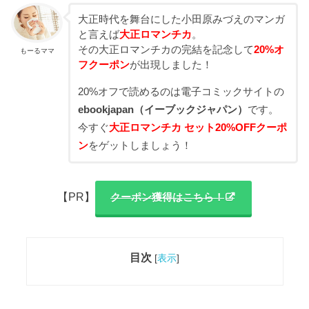
大正時代を舞台にした小田原みづえのマンガ
と言えば
大正ロマンチカ
。
その大正ロマンチカの完結を記念して
20%オ
もーるママ
フクーポン
が出現しました！
20%オフで読めるのは電子コミックサイトの
ebookjapan（イーブックジャパン）
です。
今すぐ
大正ロマンチカ セット20%OFFクーポ
ン
をゲットしましょう！
【PR】
クーポン獲得はこちら！
目次
[
表示
]