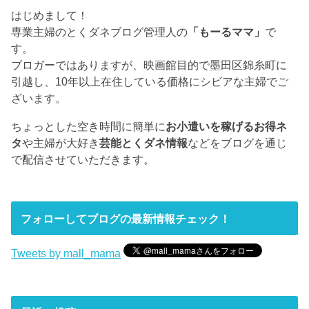
はじめまして！
専業主婦のとくダネブログ管理人の
「もーるママ」
で
す。
ブロガーではありますが、映画館目的で墨田区錦糸町に
引越し、10年以上在住している価格にシビアな主婦でご
ざいます。
ちょっとした空き時間に簡単に
お小遣いを稼げるお得ネ
タ
や主婦が大好き
芸能とくダネ情報
などをブログを通じ
で配信させていただきます。
フォローしてブログの最新情報チェック！
Tweets by mall_mama