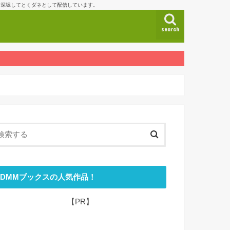
も深堀してとくダネとして配信しています。
search
DMMブックスの人気作品！
【PR】