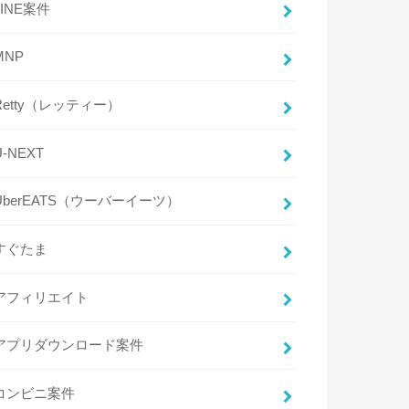
LINE案件
MNP
Retty（レッティー）
U-NEXT
UberEATS（ウーバーイーツ）
すぐたま
アフィリエイト
アプリダウンロード案件
コンビニ案件