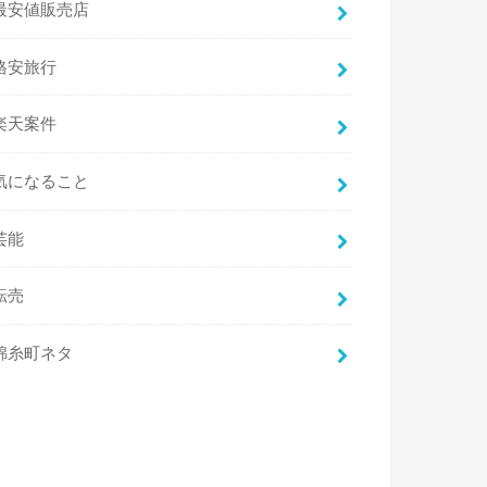
最安値販売店
格安旅行
楽天案件
気になること
芸能
転売
錦糸町ネタ