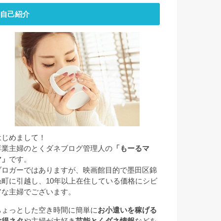
自己紹介
はじめまして！
専業主婦のとくダネブログ管理人の
「もーるマ
マ」
です。
ブロガーではありますが、映画館目的で墨田区錦
糸町に引越し、10年以上在住している価格にシビ
アな主婦でございます。
ちょっとした空き時間に簡単に
お小遣いを稼げる