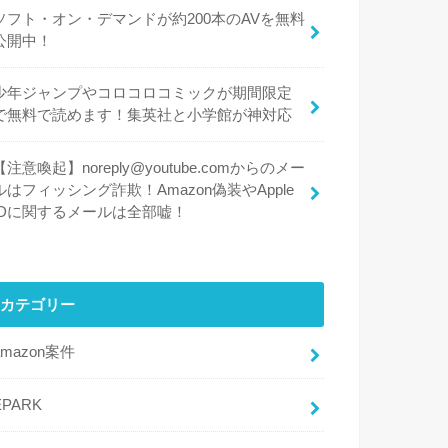
ソフト・オン・デマンドが約200本のAVを無料
公開中！
少年ジャンプやコロコロコミックが期間限定
で無料で読めます！集英社と小学館が神対応
【注意喚起】noreply@youtube.comからのメー
ルはフィッシング詐欺！Amazon偽装やApple
IDに関するメールは全部嘘！
カテゴリー
amazon案件
EPARK