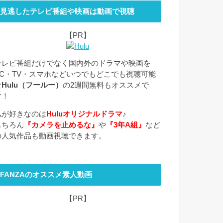
見逃したテレビ番組や映画は動画で視聴
【PR】
テレビ番組だけでなく国内外のドラマや映画を
PC・TV・スマホなどいつでもどこでも視聴可能
な
Hulu（フールー）
の2週間無料もオススメで
す！
私が好きなのは
Huluオリジナルドラマ
♪
もちろん
『カメラを止めるな』
や
『3年A組』
など
の人気作品も動画視聴できます。
FANZAのオススメ素人動画
【PR】