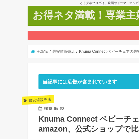
とくダネブログは、映画やドラマ、マンガ
お得ネタ満載！専業主婦
HOME
最安値販売店
Knuma Connect ベビーチェ
当記事には広告が含まれています
最安値販売店
2018.04.22
Knuma Connect ベ
amazon、公式ショップで