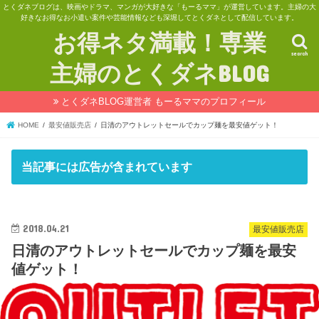
とくダネブログは、映画やドラマ、マンガが大好きな「もーるママ」が運営しています。主婦の大
好きなお得なお小遣い案件や芸能情報なども深堀してとくダネとして配信しています。
お得ネタ満載！専業
search
主婦のとくダネBLOG
とくダネBLOG運営者 もーるママのプロフィール
HOME
最安値販売店
日清のアウトレットセールでカップ麺を最安値ゲット！
当記事には広告が含まれています
2018.04.21
最安値販売店
日清のアウトレットセールでカップ麺を最安
値ゲット！