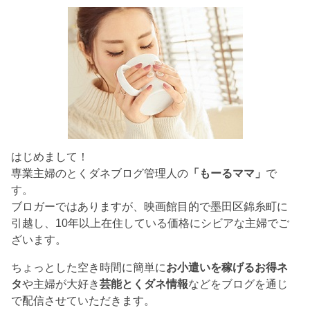
はじめまして！
専業主婦のとくダネブログ管理人の
「もーるママ」
で
す。
ブロガーではありますが、映画館目的で墨田区錦糸町に
引越し、10年以上在住している価格にシビアな主婦でご
ざいます。
ちょっとした空き時間に簡単に
お小遣いを稼げるお得ネ
タ
や主婦が大好き
芸能とくダネ情報
などをブログを通じ
で配信させていただきます。