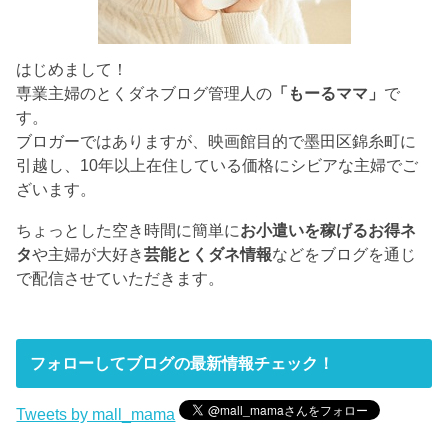
はじめまして！
専業主婦のとくダネブログ管理人の
「もーるママ」
で
す。
ブロガーではありますが、映画館目的で墨田区錦糸町に
引越し、10年以上在住している価格にシビアな主婦でご
ざいます。
ちょっとした空き時間に簡単に
お小遣いを稼げるお得ネ
タ
や主婦が大好き
芸能とくダネ情報
などをブログを通じ
で配信させていただきます。
フォローしてブログの最新情報チェック！
Tweets by mall_mama