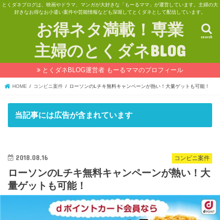
とくダネブログは、映画やドラマ、マンガが大好きな「もーるママ」が運営しています。主婦の大
好きなお得なお小遣い案件や芸能情報なども深堀してとくダネとして配信しています。
お得ネタ満載！専業
search
主婦のとくダネBLOG
とくダネBLOG運営者 もーるママのプロフィール
HOME
コンビニ案件
ローソンのLチキ無料キャンペーンが熱い！大量ゲットも可能！
当記事には広告が含まれています
2018.08.16
コンビニ案件
ローソンのLチキ無料キャンペーンが熱い！大
量ゲットも可能！