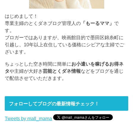
はじめまして！
専業主婦のとくダネブログ管理人の
「もーるママ」
で
す。
ブロガーではありますが、映画館目的で墨田区錦糸町に
引越し、10年以上在住している価格にシビアな主婦でご
ざいます。
ちょっとした空き時間に簡単に
お小遣いを稼げるお得ネ
タ
や主婦が大好き
芸能とくダネ情報
などをブログを通じ
で配信させていただきます。
フォローしてブログの最新情報チェック！
Tweets by mall_mama