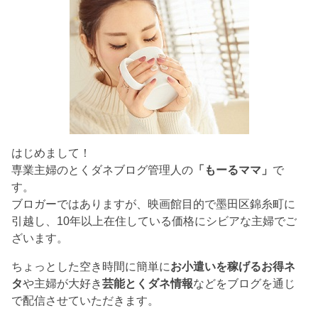
はじめまして！
専業主婦のとくダネブログ管理人の
「もーるママ」
で
す。
ブロガーではありますが、映画館目的で墨田区錦糸町に
引越し、10年以上在住している価格にシビアな主婦でご
ざいます。
ちょっとした空き時間に簡単に
お小遣いを稼げるお得ネ
タ
や主婦が大好き
芸能とくダネ情報
などをブログを通じ
で配信させていただきます。