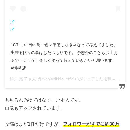
10/1 この日の為に色々準備しなきゃなって考えてました。
出来る限りの事はしたつもりです。 予想外のことも沢山あ
るでしょうが、楽しく笑って超えていきたいと思います。
#増税
錦戸 亮
さん(@ryonishikido_official)がシェアした投稿 –
2019
もちろん偽物ではなく、ご本人です。
画像もアップされています。
投稿はまだ1件だけですが、
フォロワーがすでに約30万