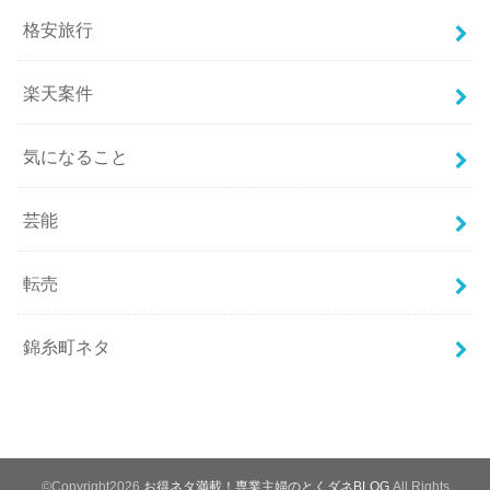
格安旅行
楽天案件
気になること
芸能
転売
錦糸町ネタ
©Copyright2026
お得ネタ満載！専業主婦のとくダネBLOG
.All Rights