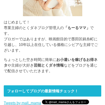
はじめまして！
専業主婦のとくダネブログ管理人の
「もーるママ」
で
す。
ブロガーではありますが、映画館目的で墨田区錦糸町に
引越し、10年以上在住している価格にシビアな主婦でご
ざいます。
ちょっとした空き時間に簡単に
お小遣いを稼げるお得ネ
タ
や主婦が大好き
芸能とくダネ情報
などをブログを通じ
で配信させていただきます。
フォローしてブログの最新情報チェック！
Tweets by mall_mama