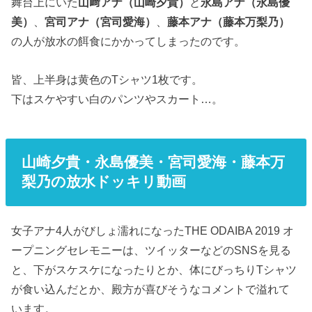
舞台上にいた
山﨑アナ（山崎夕貴）
と
永島アナ（永島優
美）
、
宮司アナ（宮司愛海）
、
藤本アナ（藤本万梨乃）
の人が放水の餌食にかかってしまったのです。
皆、上半身は黄色のTシャツ1枚です。
下はスケやすい白のパンツやスカート…。
山崎夕貴・永島優美・宮司愛海・藤本万
梨乃の放水ドッキリ動画
女子アナ4人がびしょ濡れになったTHE ODAIBA 2019 オ
ープニングセレモニーは、ツイッターなどのSNSを見る
と、下がスケスケになったりとか、体にびっちりTシャツ
が食い込んだとか、殿方が喜びそうなコメントで溢れて
います。