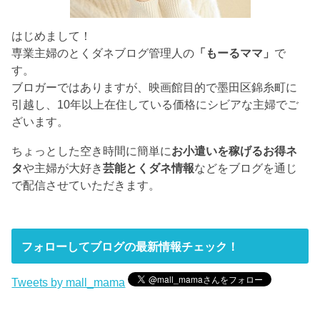
はじめまして！
専業主婦のとくダネブログ管理人の
「もーるママ」
で
す。
ブロガーではありますが、映画館目的で墨田区錦糸町に
引越し、10年以上在住している価格にシビアな主婦でご
ざいます。
ちょっとした空き時間に簡単に
お小遣いを稼げるお得ネ
タ
や主婦が大好き
芸能とくダネ情報
などをブログを通じ
で配信させていただきます。
フォローしてブログの最新情報チェック！
Tweets by mall_mama