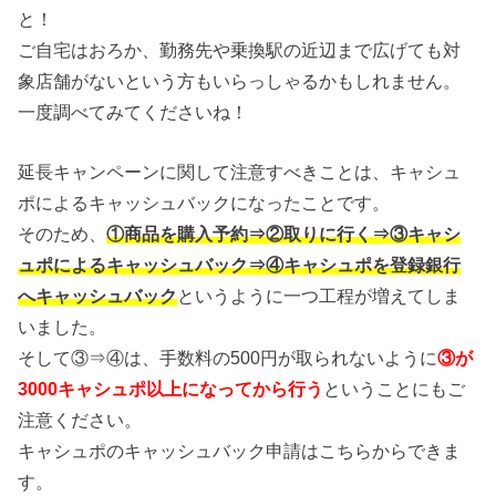
と！
ご自宅はおろか、勤務先や乗換駅の近辺まで広げても対
象店舗がないという方もいらっしゃるかもしれません。
一度調べてみてくださいね！
延長キャンペーンに関して注意すべきことは、キャシュ
ポによるキャッシュバックになったことです。
そのため、
①商品を購入予約⇒②取りに行く⇒③キャシ
ュポによるキャッシュバック⇒④キャシュポを登録銀行
へキャッシュバック
というように一つ工程が増えてしま
いました。
そして③⇒④は、手数料の500円が取られないように
③が
3000キャシュポ以上になってから行う
ということにもご
注意ください。
キャシュポのキャッシュバック申請はこちらからできま
す。