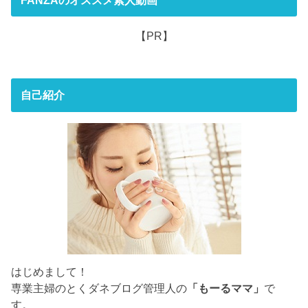
【PR】
自己紹介
はじめまして！
専業主婦のとくダネブログ管理人の
「もーるママ」
で
す。