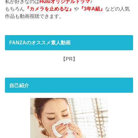
私が好きなのは
Huluオリジナルドラマ
♪
もちろん
『カメラを止めるな』
や
『3年A組』
などの人気
作品も動画視聴できます。
FANZAのオススメ素人動画
【PR】
自己紹介