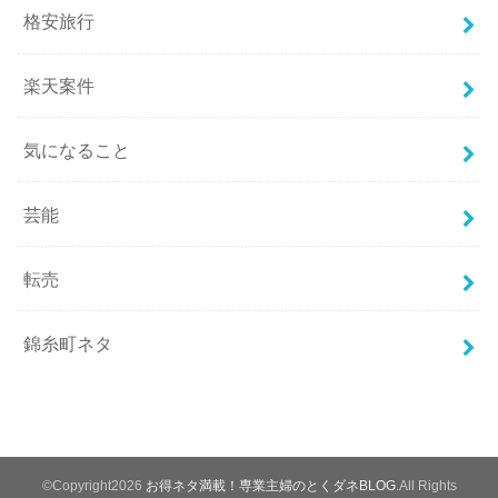
格安旅行
楽天案件
気になること
芸能
転売
錦糸町ネタ
©Copyright2026
お得ネタ満載！専業主婦のとくダネBLOG
.All Rights