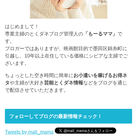
はじめまして！
専業主婦のとくダネブログ管理人の
「もーるママ」
で
す。
ブロガーではありますが、映画館目的で墨田区錦糸町に
引越し、10年以上在住している価格にシビアな主婦でご
ざいます。
ちょっとした空き時間に簡単に
お小遣いを稼げるお得ネ
タ
や主婦が大好き
芸能とくダネ情報
などをブログを通じ
で配信させていただきます。
フォローしてブログの最新情報チェック！
Tweets by mall_mama