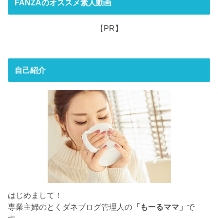
FANZAのオススメ素人動画
【PR】
自己紹介
はじめまして！
専業主婦のとくダネブログ管理人の
「もーるママ」
で