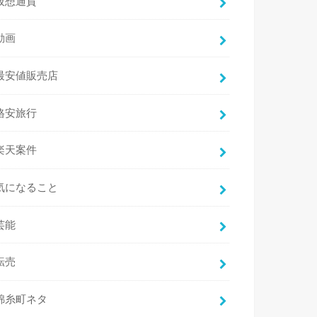
仮想通貨
動画
最安値販売店
格安旅行
楽天案件
気になること
芸能
転売
錦糸町ネタ