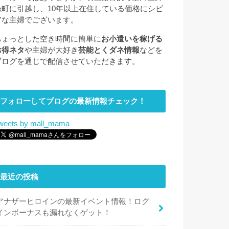
糸町に引越し、10年以上在住している価格にシビ
アな主婦でございます。
ちょっとした空き時間に簡単に
お小遣いを稼げる
お得ネタ
や主婦が大好き
芸能とくダネ情報
などを
ブログを通じで配信させていただきます。
フォローしてブログの最新情報チェック！
weets by mall_mama
最近の投稿
アナザーヒロインの最新イベント情報！ログ
インボーナスも漏れなくゲット！