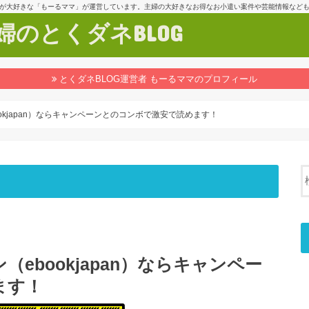
が大好きな「もーるママ」が運営しています。主婦の大好きなお得なお小遣い案件や芸能情報など
のとくダネBLOG
とくダネBLOG運営者 もーるママのプロフィール
okjapan）ならキャンペーンとのコンボで激安で読めます！
ebookjapan）ならキャンペー
ます！