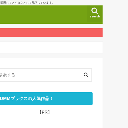
も深堀してとくダネとして配信しています。
search
DMMブックスの人気作品！
【PR】