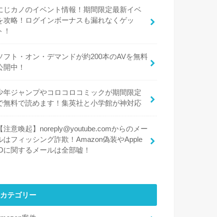
にじカノのイベント情報！期間限定最新イベ
を攻略！ログインボーナスも漏れなくゲッ
ト！
ソフト・オン・デマンドが約200本のAVを無料
公開中！
少年ジャンプやコロコロコミックが期間限定
で無料で読めます！集英社と小学館が神対応
【注意喚起】noreply@youtube.comからのメー
ルはフィッシング詐欺！Amazon偽装やApple
IDに関するメールは全部嘘！
カテゴリー