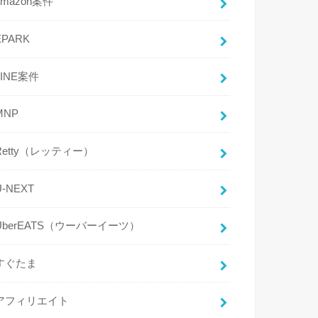
amazon案件
EPARK
LINE案件
MNP
Retty（レッティー）
U-NEXT
UberEATS（ウーバーイーツ）
すぐたま
アフィリエイト