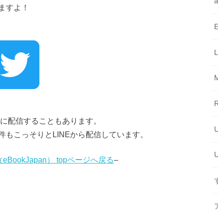
ますよ！
けに配信することもあります。
もこっそりとLINEから配信しています。
ookJapan） topページへ戻る
–