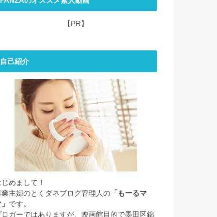
FANZAのオススメ素人動画
【PR】
自己紹介
はじめまして！
専業主婦のとくダネブログ管理人の
「もーるマ
マ」
です。
ブロガーではありますが、映画館目的で墨田区錦