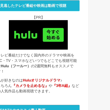
見逃したテレビ番組や映画は動画で視聴
【PR】
テレビ番組だけでなく国内外のドラマや映画を
PC・TV・スマホなどいつでもどこでも視聴可能
な
Hulu（フールー）
の2週間無料もオススメで
す！
私が好きなのは
Huluオリジナルドラマ
♪
もちろん
『カメラを止めるな』
や
『3年A組』
など
の人気作品も動画視聴できます。